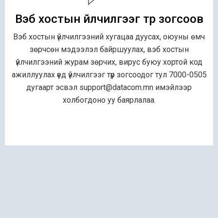
Вэб хостын үйлчилгээг түр зогсоов
Вэб хостын үйлчилгээний хугацаа дуусах, оюуны өмч
зөрчсөн мэдээлэл байршуулах, вэб хостын
үйлчилгээний журам зөрчих, вирус буюу хортой код
ажиллуулах үед үйлчилгээг түр зогсоодог тул 7000-0505
дугаарт эсвэл support@datacom.mn имэйлээр
холбогдоно уу баярлалаа.